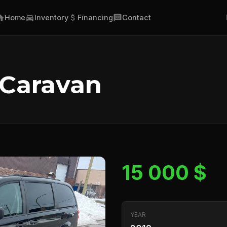
Home
Inventory
Financing
Contact
Caravan
15 000 $
YEAR