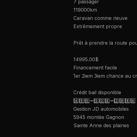
7 passager
119000km
Caravan comme neuve
Extrêmement propre
Prêt à prendre la route pou
14995.00$
Financement facile
1er 2iem 3iem chance au cr
Crédit bail disponible
4️⃣5️⃣0️⃣➖5️⃣2️⃣8️⃣➖2️⃣8️⃣8️⃣6️⃣
Gestion JD automobiles
5945 montée Gagnon
Sainte Anne des plaines