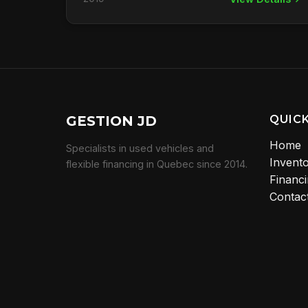
GESTION JD
QUICK
Home
Specialists in used vehicles and
Invent
flexible financing in Quebec since 2014.
Financ
Contac