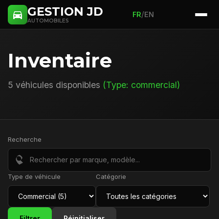
GESTION JD
/
FR
EN
AUTOMOBILES
Inventaire
5 véhicules disponibles
(Type: commercial)
Recherche
Type de véhicule
Catégorie
Filtrer
Réinitialiser