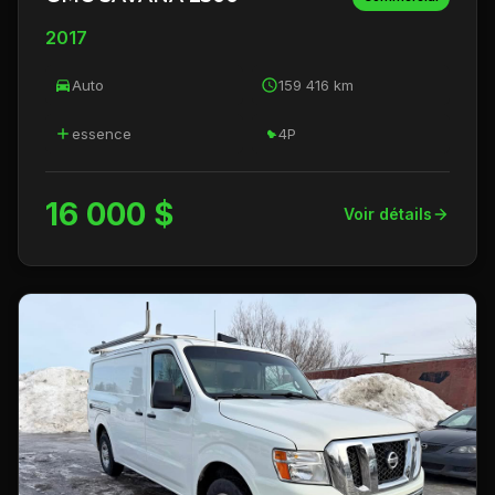
2017
Auto
159 416 km
essence
4P
16 000 $
Voir détails