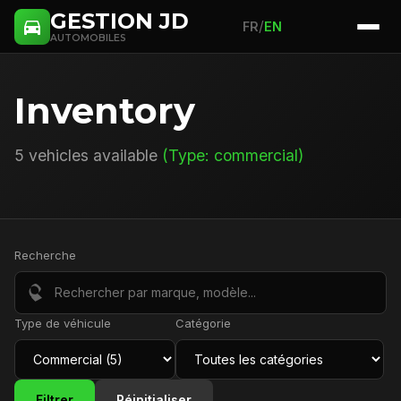
GESTION JD
/
FR
EN
AUTOMOBILES
Inventory
5 vehicles available
(Type: commercial)
Recherche
Type de véhicule
Catégorie
Filtrer
Réinitialiser