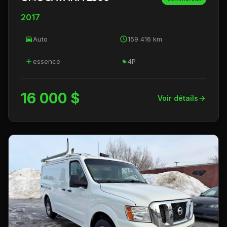
2017
Auto
159 416 km
essence
4P
16 000 $
Voir détails