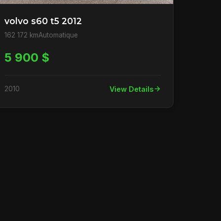
volvo s60 t5 2012
162 172 km
Automatique
5 900 $
2010
View Details