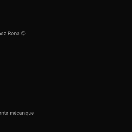
hez Rona 😉
lente mécanique