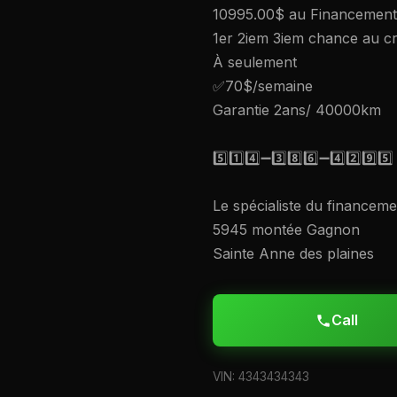
10995.00$ au Financement 
1er 2iem 3iem chance au cr
À seulement
✅70$/semaine
Garantie 2ans/ 40000km
5️⃣1️⃣4️⃣➖3️⃣8️⃣6️⃣➖4️⃣2️⃣9️⃣5️⃣
Le spécialiste du financem
5945 montée Gagnon
Sainte Anne des plaines
Call
VIN: 4343434343