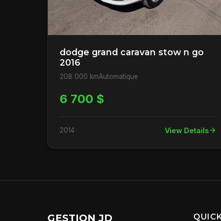
dodge grand caravan stow n go
2016
208 000 km
Automatique
6 700 $
2014
View Details
GESTION JD
QUICK