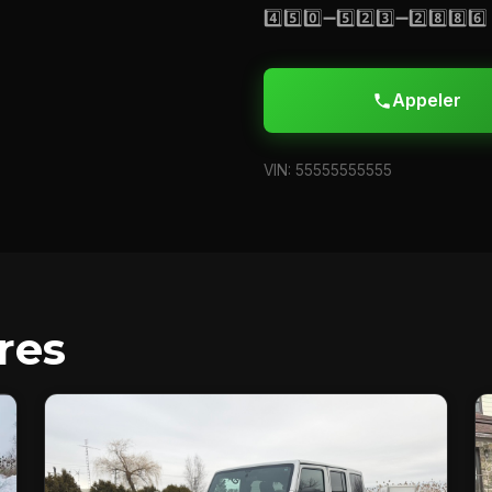
4️⃣5️⃣0️⃣➖5️⃣2️⃣3️⃣➖2️⃣8️⃣8️⃣6️⃣
Appeler
VIN: 55555555555
res