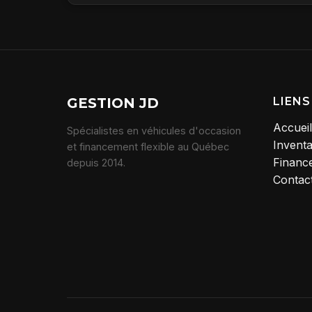
GESTION JD
LIENS
Accueil
Spécialistes en véhicules d'occasion
Inventa
et financement flexible au Québec
Financ
depuis 2014.
Contac