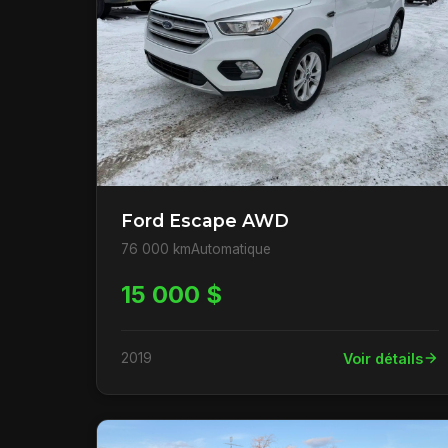
Ford Escape AWD
76 000 km
Automatique
15 000 $
2019
Voir détails