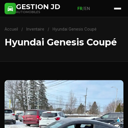
GESTION JD
/
FR
EN
AUTOMOBILES
Accueil
/
Inventaire
/
Hyundai Genesis Coupé
Hyundai Genesis Coupé