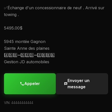
✅Échange d'un concessionnaire de neuf . Arrivé sur
towing .
5495.00$
5945 montée Gagnon
Sainte Anne des plaines
4️⃣5️⃣0️⃣➖5️⃣2️⃣3️⃣➖2️⃣8️⃣8️⃣6️⃣
Gestion JD automobiles
Envoyer un
Appeler
message
VIN: 44444444444