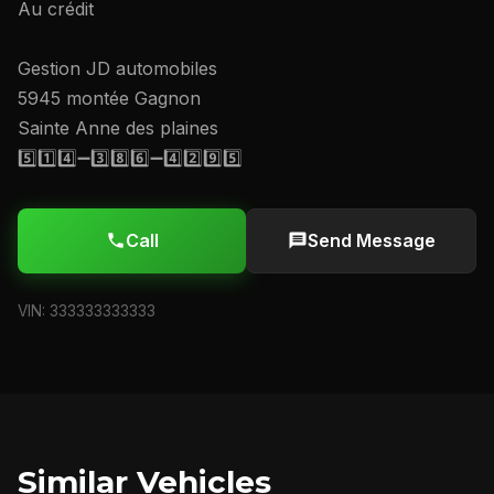
Au crédit
Gestion JD automobiles
5945 montée Gagnon
Sainte Anne des plaines
5️⃣1️⃣4️⃣➖3️⃣8️⃣6️⃣➖4️⃣2️⃣9️⃣5️⃣
Call
Send Message
VIN: 333333333333
Similar Vehicles