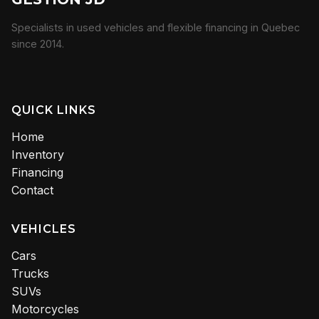
Specialists in used vehicles and flexible financing in Quebec
since 2014.
QUICK LINKS
Home
Inventory
Financing
Contact
VEHICLES
Cars
Trucks
SUVs
Motorcycles