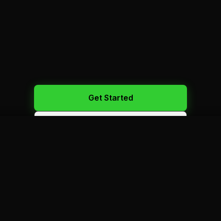
Get Started
Call Us: 450-523-2886
100+
VÉHICULES