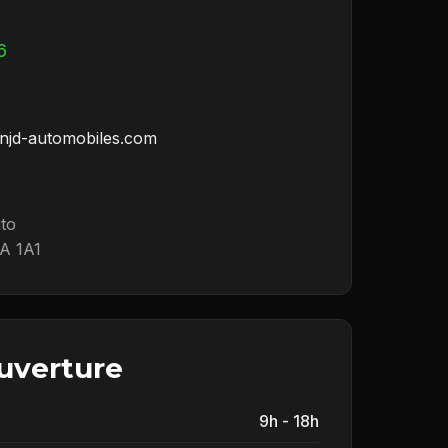
6
njd-automobiles.com
uto
A 1A1
uverture
9h - 18h