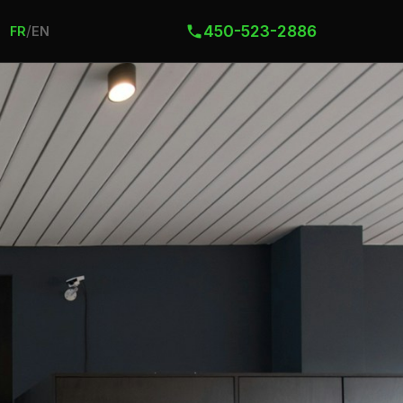
450-523-2886
/
FR
EN