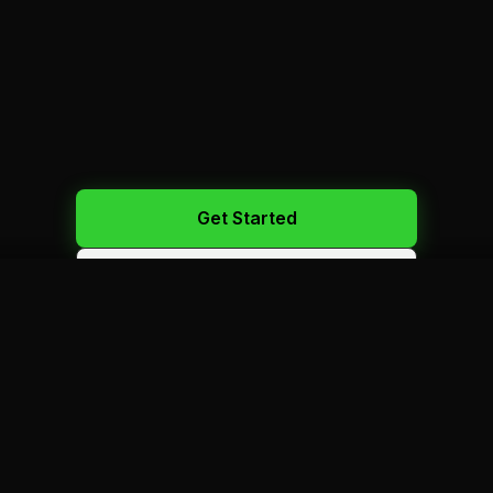
Get Started
Call Us: 450-523-2886
100+
VÉHICULES