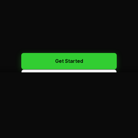
Get Started
Call Us: 450-523-2886
100+
VÉHICULES